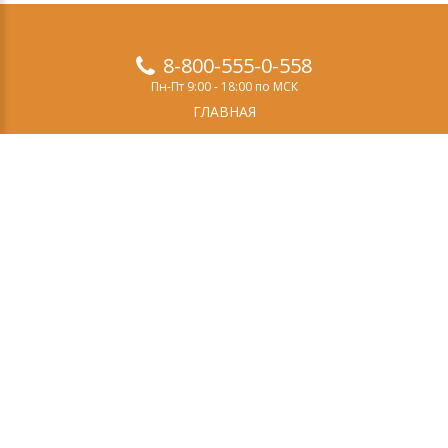
8-800-555-0-558
Пн-Пт 9:00 - 18:00 по МСК
ГЛАВНАЯ
ПРОДУКТЫ
ДЕМО-ВЕРСИЯ
О НАС
СТАТЬИ
ЗАКАЗ
КОНТАКТЫ
Свидетельство о регистрации СМИ
Эл №ФС77-69084
выдано Федеральной службой по надзору в сфере
связи, информационных технологий и массовых
коммуникаций (Роскомнадзор) 14 марта 2017 года.
Учредитель (соучредитель): ООО «Эффектон».
Главный редактор: Тугой И.А.
Тел: +7(495)662-5-888
E-mail:
Политика конфиденциальности