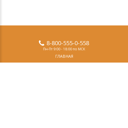
8-800-555-0-558
Пн-Пт 9:00 - 18:00 по МСК
ГЛАВНАЯ
ПРОДУКТЫ
ДЕМО-ВЕРСИЯ
О НАС
СТАТЬИ
ЗАКАЗ
КОНТАКТЫ
Свидетельство о регистрации СМИ
Эл №ФС77-69084
выдано Федеральной службой по надзору в сфере
связи, информационных технологий и массовых