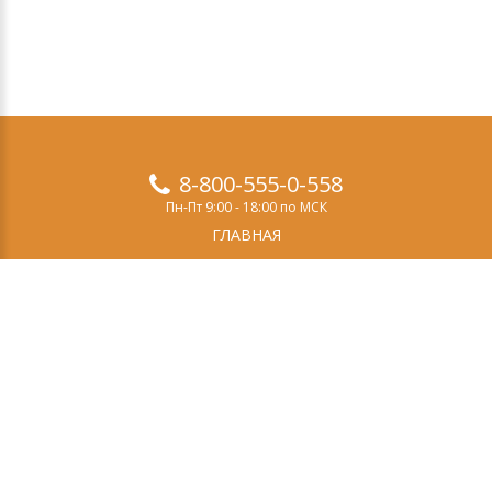
8-800-555-0-558
Пн-Пт 9:00 - 18:00 по МСК
ГЛАВНАЯ
ПРОДУКТЫ
ДЕМО-ВЕРСИЯ
О НАС
СТАТЬИ
ЗАКАЗ
КОНТАКТЫ
Свидетельство о регистрации СМИ
Эл №ФС77-69084