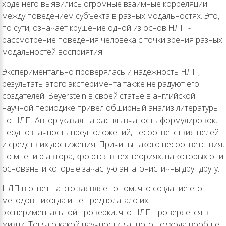
ходе него выявились огромные взаимные корреляции
между поведением субъекта в разных модальностях. Это,
по сути, означает крушение одной из основ НЛП -
рассмотрение поведения человека с точки зрения разных
модальностей восприятия.
Экспериментально проверялась и надежность НЛП,
результаты этого эксперимента также не радуют его
создателей. Beyerstein в своей статье в английской
научной периодике привел обширный анализ литературы
по НЛП. Автор указал на расплывчатость формулировок,
неоднозначность предположений, несоответствия целей
и средств их достижения. Причины такого несоответствия,
по мнению автора, кроются в тех теориях, на которых они
основаны и которые зачастую антагонистичны друг другу.
НЛП в ответ на это заявляет о том, что создание его
методов никогда и не предполагало их
экспериментальной проверки
, что НЛП проверяется в
жизни. Тогда о какой научности данного подхода вообще