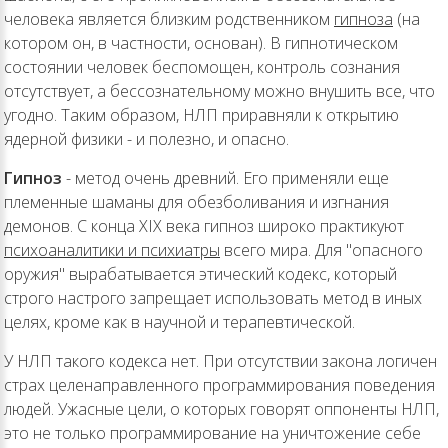
человека является близким родственником
гипноза
(на
котором он, в частности, основан). В гипнотическом
состоянии человек беспомощен, контроль сознания
отсутствует, а бессознательному можно внушить все, что
угодно. Таким образом, НЛП приравняли к открытию
ядерной физики - и полезно, и опасно.
Гипноз
- метод очень древний. Его применяли еще
племенные шаманы для обезболивания и изгнания
демонов. С конца XIX века гипноз широко практикуют
психоаналитики и психиатры
всего мира. Для "опасного
оружия" вырабатывается этический кодекс, который
строго настрого запрещает использовать метод в иных
целях, кроме как в научной и терапевтической.
У НЛП такого кодекса нет. При отсутствии закона логичен
страх целенаправленного программирования поведения
людей. Ужасные цели, о которых говорят оппоненты НЛП,
это не только программирование на уничтожение себе