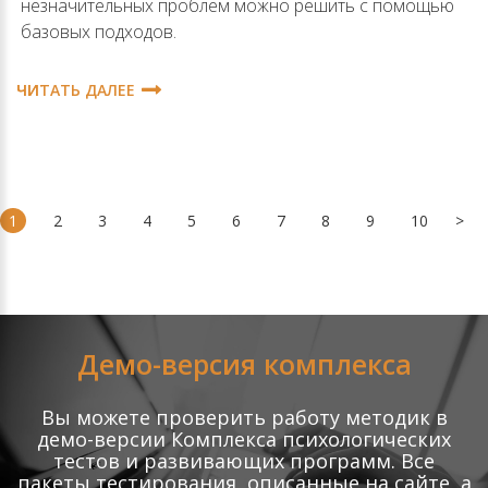
незначительных проблем можно решить с помощью
базовых подходов.
ЧИТАТЬ ДАЛЕЕ
1
2
3
4
5
6
7
8
9
10
>
Демо-версия комплекса
Вы можете проверить работу методик в
демо-версии Комплекса психологических
тестов и развивающих программ. Все
пакеты тестирования, описанные на сайте, а