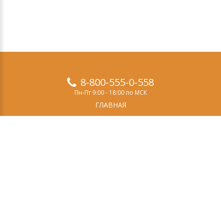
8-800-555-0-558
Пн-Пт 9:00 - 18:00 по МСК
ГЛАВНАЯ
ПРОДУКТЫ
ДЕМО-ВЕРСИЯ
О НАС
СТАТЬИ
ЗАКАЗ
КОНТАКТЫ
Свидетельство о регистрации СМИ
Эл №ФС77-69084